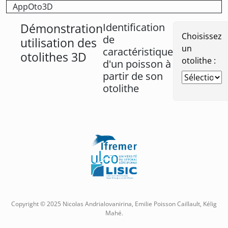
Toggle
AppOto3D
Démonstration
Identification
Choisissez
de
utilisation des
un
caractéristique
otolithes 3D
otolithe :
d'un poisson à
partir de son
otolithe
Copyright © 2025 Nicolas Andrialovanirina, Emilie Poisson Caillault, Kélig
Mahé.